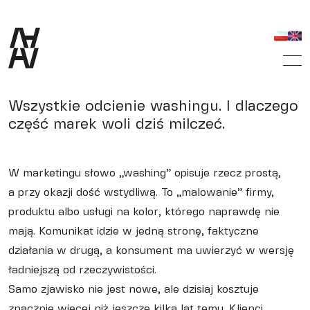
Przejdź do treści
Wszystkie odcienie washingu. I dlaczego
część marek woli dziś milczeć.
W marketingu słowo „washing” opisuje rzecz prostą,
a przy okazji dość wstydliwą. To „malowanie” firmy,
produktu albo usługi na kolor, którego naprawdę nie
mają. Komunikat idzie w jedną stronę, faktyczne
działania w drugą, a konsument ma uwierzyć w wersję
ładniejszą od rzeczywistości.
Samo zjawisko nie jest nowe, ale dzisiaj kosztuje
znacznie więcej niż jeszcze kilka lat temu. Klienci,