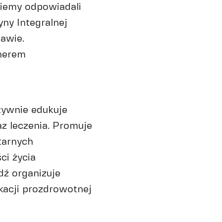
ziemy odpowiadali
yny Integralnej
awie.
tnerem
tywnie edukuje
az leczenia. Promuje
tarnych
ci życia
dź organizuje
kacji prozdrowotnej